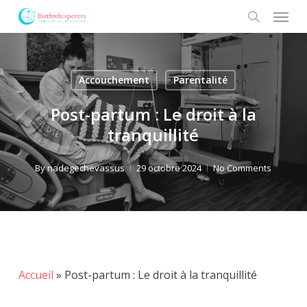
Menu
Skip
to
search
main
content
Accouchement
Parentalité
Post-partum : Le droit à la
tranquillité
By
nadegechevassus
29 octobre 2024
No Comments
Accueil
»
Post-partum : Le droit à la tranquillité