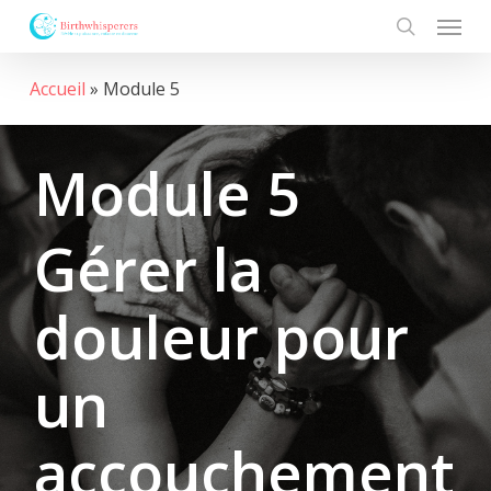
Menu
Skip
to
search
main
Accueil
»
Module 5
content
Module 5
Gérer la
douleur pour
un
accouchement