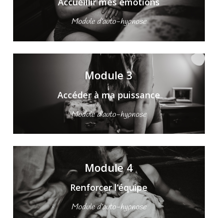
Accueillir mes émotions
Module d’auto-hypnose
Module 3
Accéder à ma puissance
Module d’auto-hypnose
Module 4
Renforcer l’équipe
Module d’auto-hypnose