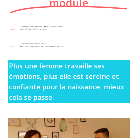
module
retrouver le calme rapidement, appuyer sur pause, souffler
partir à la découvert de ta grossesse
te concentrer sur le moment présent
gérer les urgences émotionnelles avec l’aide de ton partenaire
Plus une femme travaille ses
émotions, plus elle est sereine et
confiante pour la naissance, mieux
cela se passe.