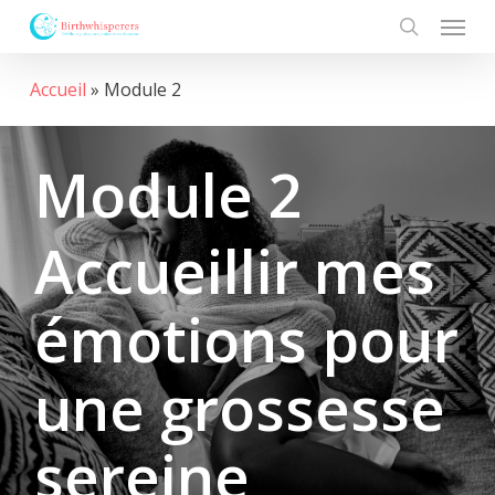
Menu
Skip
to
search
main
Accueil
»
Module 2
content
Module 2
Accueillir mes
émotions pour
une grossesse
sereine