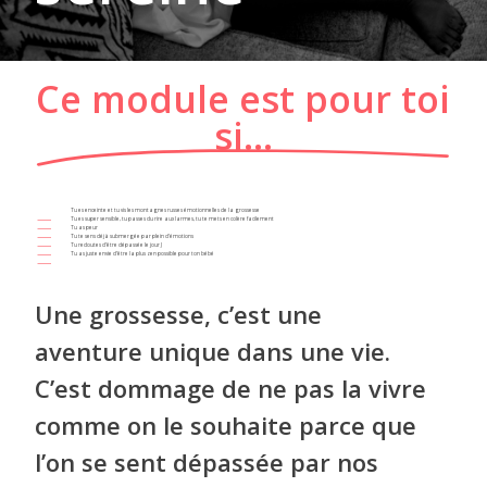
Ce module est pour toi
si…
Tu es enceinte et tu vis les montagnes russes émotionnelles de la grossesse
Tu es super sensible, tu passes du rire aux larmes, tu te mets en colère facilement
Tu as peur
Tu te sens déjà submergée par plein d’émotions
Tu redoutes d’être dépassée le jour J
Tu as juste envie d’être la plus zen possible pour ton bébé
Une grossesse, c’est une
aventure unique dans une vie.
C’est dommage de ne pas la vivre
comme on le souhaite parce que
l’on se sent dépassée par nos