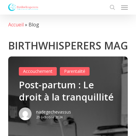
Menu
Skip
to
search
main
Accueil
»
Blog
content
BIRTHWHISPERERS MAG
Accouchement
Parentalité
Post-partum : Le
droit à la tranquillité
nadegechevassus
29 octobre 2024