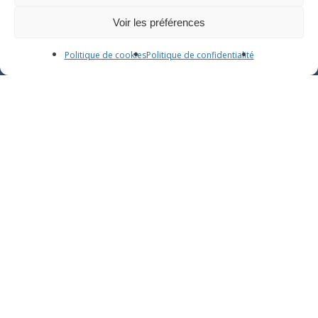
Voir les préférences
Politique de cookies
Politique de confidentialité
Accompagner la naissance dans le respect, la
douceur et la puissance du féminin
Contact : contact@birthwhisperers.com
INFORMATIONS LEGALES